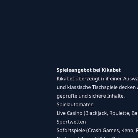
Spieleangebot bei Kikabet
Kikabet überzeugt mit einer Auswa
und klassische Tischspiele decken 
geprüfte und sichere Inhalte.
Spielautomaten
Live Casino (Blackjack, Roulette, Ba
Sportwetten
Sofortspiele (Crash Games, Keno, 