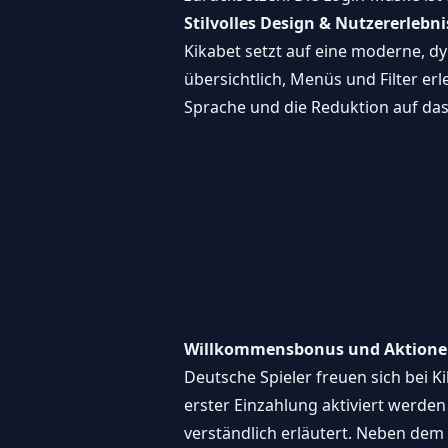
Stilvolles Design & Nutzererlebni
Kikabet setzt auf eine moderne, dy
übersichtlich, Menüs und Filter er
Sprache und die Reduktion auf da
Willkommensbonus und Aktion
Deutsche Spieler freuen sich bei 
erster Einzahlung aktiviert werd
verständlich erläutert. Neben dem