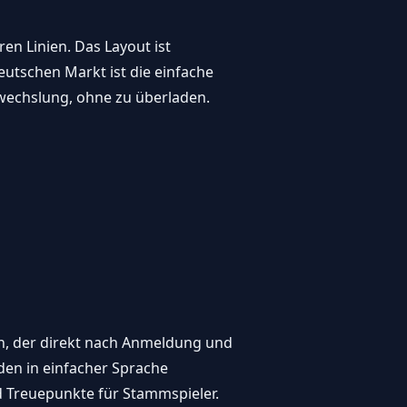
en Linien. Das Layout ist
deutschen Markt ist die einfache
wechslung, ohne zu überladen.
en, der direkt nach Anmeldung und
en in einfacher Sprache
d Treuepunkte für Stammspieler.