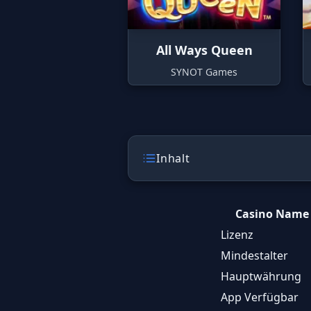
All Ways Queen
SYNOT Games
Inhalt
Casino Name
Lizenz
Mindestalter
Hauptwährung
App Verfügbar