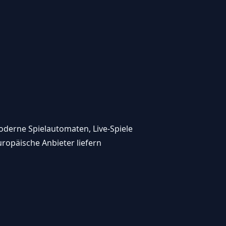
 Moderne Spielautomaten,
Live-Spiele
uropäische Anbieter liefern